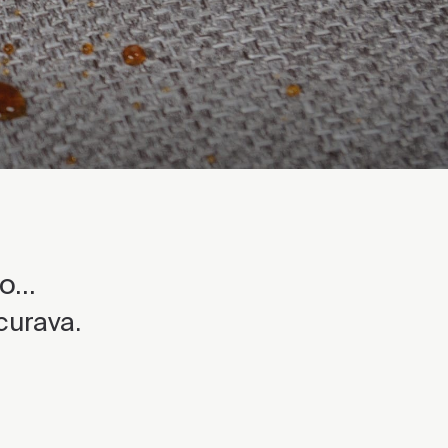
...
curava.