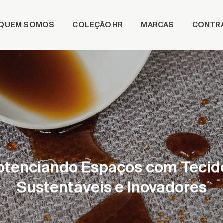
QUEM SOMOS
COLEÇÃO HR
MARCAS
CONTR
otenciando Espaços com Tecid
Sustentáveis e Inovadores