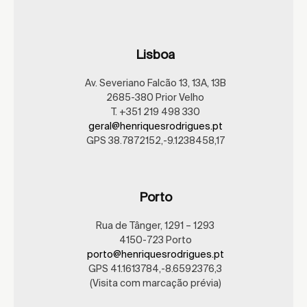
Lisboa
Av. Severiano Falcão 13, 13A, 13B
2685-380 Prior Velho
T. +351 219 498 330
geral@henriquesrodrigues.pt
GPS 38.7872152,-9.1238458,17
Porto
Rua de Tânger, 1291 – 1293
4150-723 Porto
porto@henriquesrodrigues.pt
GPS 41.1613784,-8.6592376,3
(Visita com marcação prévia)