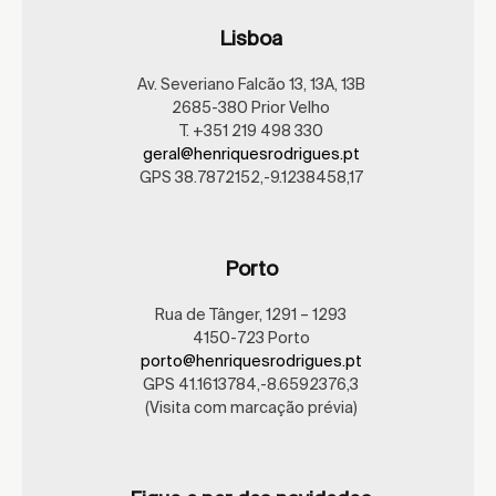
Lisboa
Av. Severiano Falcão 13, 13A, 13B
2685-380 Prior Velho
T. +351 219 498 330
geral@henriquesrodrigues.pt
GPS 38.7872152,-9.1238458,17
Porto
Rua de Tânger, 1291 – 1293
4150-723 Porto
porto@henriquesrodrigues.pt
GPS 41.1613784,-8.6592376,3
(Visita com marcação prévia)