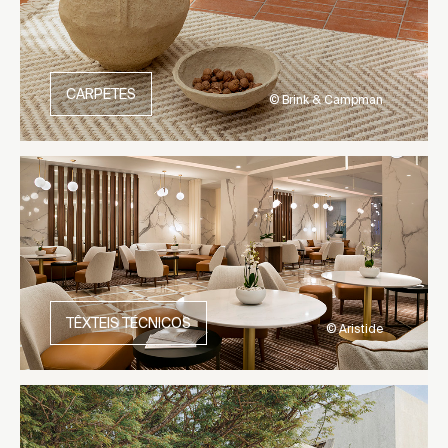
CARPETES
© Brink & Campman
TÊXTEIS TÉCNICOS
© Aristide