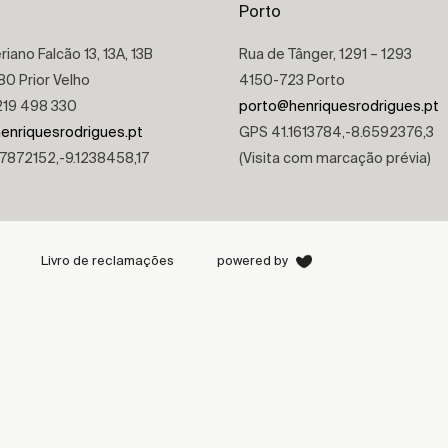
Porto
riano Falcão 13, 13A, 13B
Rua de Tânger, 1291 – 1293
0 Prior Velho
4150-723 Porto
 219 498 330
porto@henriquesrodrigues.pt
enriquesrodrigues.pt
GPS 41.1613784,-8.6592376,3
7872152,-9.1238458,17
(Visita com marcação prévia)
Livro de reclamações
powered by