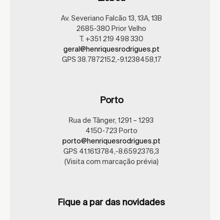
Av. Severiano Falcão 13, 13A, 13B
2685-380 Prior Velho
T. +351 219 498 330
geral@henriquesrodrigues.pt
GPS 38.7872152,-9.1238458,17
Porto
Rua de Tânger, 1291 – 1293
4150-723 Porto
porto@henriquesrodrigues.pt
GPS 41.1613784,-8.6592376,3
(Visita com marcação prévia)
Fique a par das novidades