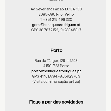
Av. Severiano Falcão 13, 13A, 13B
2685-380 Prior Velho
T. +351 219 498 330
geral@henriquesrodrigues.pt
GPS 38.7872152,-9.1238458,17
Porto
Rua de Tânger, 1291 – 1293
4150-723 Porto
porto@henriquesrodrigues.pt
GPS 41.1613784,-8.6592376,3
(Visita com marcação prévia)
Fique a par das novidades