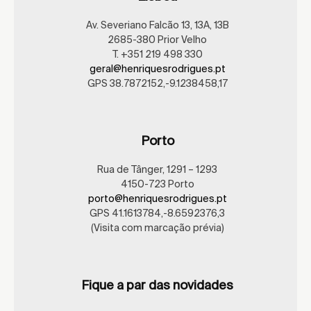
Av. Severiano Falcão 13, 13A, 13B
2685-380 Prior Velho
T. +351 219 498 330
geral@henriquesrodrigues.pt
GPS 38.7872152,-9.1238458,17
Porto
Rua de Tânger, 1291 – 1293
4150-723 Porto
porto@henriquesrodrigues.pt
GPS 41.1613784,-8.6592376,3
(Visita com marcação prévia)
Fique a par das novidades