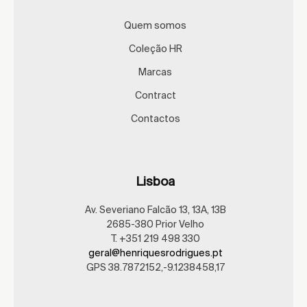
Quem somos
Coleção HR
Marcas
Contract
Contactos
Lisboa
Av. Severiano Falcão 13, 13A, 13B
2685-380 Prior Velho
T. +351 219 498 330
geral@henriquesrodrigues.pt
GPS 38.7872152,-9.1238458,17