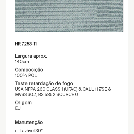
HR 7253-11
Largura aprox.
140cm
Composição
100% POL
Teste retardação de fogo
USA NFPA 260 CLASS 1 (UFAC) & CALL 117/SE &
MVSS 302, BS 5852 SOURCE 0
Origem
EU
Manutenção
Lavável 30º