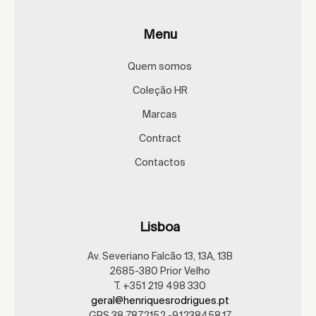
Menu
Quem somos
Coleção HR
Marcas
Contract
Contactos
Lisboa
Av. Severiano Falcão 13, 13A, 13B
2685-380 Prior Velho
T. +351 219 498 330
geral@henriquesrodrigues.pt
GPS 38.7872152,-9.1238458,17