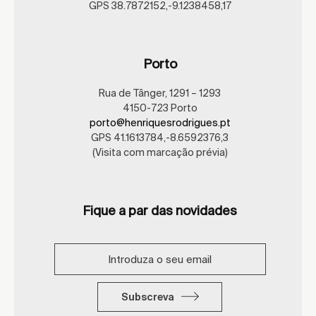
GPS 38.7872152,-9.1238458,17
Porto
Rua de Tânger, 1291 – 1293
4150-723 Porto
porto@henriquesrodrigues.pt
GPS 41.1613784,-8.6592376,3
(Visita com marcação prévia)
Fique a par das novidades
Subscreva