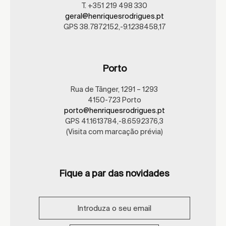
T. +351 219 498 330
geral@henriquesrodrigues.pt
GPS 38.7872152,-9.1238458,17
Porto
Rua de Tânger, 1291 – 1293
4150-723 Porto
porto@henriquesrodrigues.pt
GPS 41.1613784,-8.6592376,3
(Visita com marcação prévia)
Fique a par das novidades