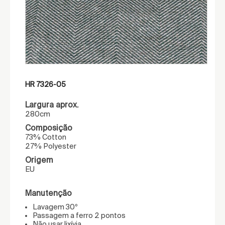
HR 7326-05
Largura aprox.
280cm
Composição
73% Cotton
27% Polyester
Origem
EU
Manutenção
Lavagem 30º
Passagem a ferro 2 pontos
Não usar lixívia