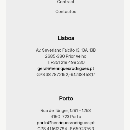
Contract
Contactos
Lisboa
Av. Severiano Falcão 13, 13A, 13B
2685-380 Prior Velho
T. +351 219 498 330
geral@henriquesrodrigues.pt
GPS 38.7872152,-9.1238458,17
Porto
Rua de Tânger, 1291 – 1293
4150-723 Porto
porto@henriquesrodrigues.pt
GPS 41.1613784,-8.6592376,3