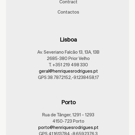
Contract
Contactos
Lisboa
Av. Severiano Falcão 13, 13A, 13B
2685-380 Prior Velho
T. +351 219 498 330
geral@henriquesrodrigues.pt
GPS 38.7872152,-9.1238458,17
Porto
Rua de Tânger, 1291 – 1293
4150-723 Porto
porto@henriquesrodrigues.pt
GPS 41.1613784,-8.6592376,3